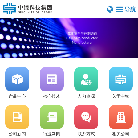
导航
产品中心
核心技术
人力资源
关于中镓
公司新闻
行业新闻
联系方式
相关公司