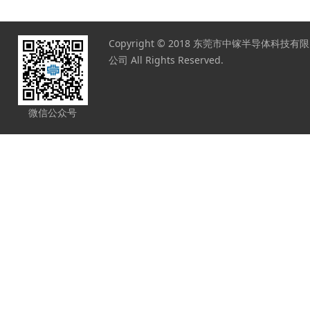
Copyright © 2018 东莞市中镓半导体科技有限
公司 All Rights Reserved.
微信公众号