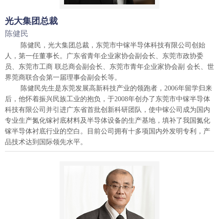
光大集团总裁
陈健民
陈健民，光大集团总裁，东莞市中镓半导体科技有限公司创始
人，第一任董事长。广东省青年企业家协会副会长、东莞市政协委
员、东莞市工商 联总商会副会长、东莞市青年企业家协会副 会长、世
界莞商联合会第一届理事会副会长等。
陈健民先生是东莞发展高新科技产业的领跑者，2006年留学归来
后，他怀着振兴民族工业的抱负，于2008年创办了东莞市中镓半导体
科技有限公司并引进广东省首批创新科研团队，使中镓公司成为国内
专业生产氮化镓衬底材料及半导体设备的生产基地，填补了我国氮化
镓半导体衬底行业的空白。目前公司拥有十多项国内外发明专利，产
品技术达到国际领先水平。