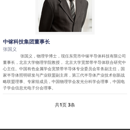
中镓科技集团董事长
张国义
张国义，物理学博士，现任东莞市中镓半导体科技有限公司
董事长，北京大学物理学院教授， 北京大学宽禁带半导体联合研究中
心主任。中国有色金属学会宽禁带半导体专业委员会常务副主任，国
家半导体照明研发与产业联盟副主席，第三代半导体产业技术创新战
略联盟理事、专家组成员，中国物理学会发光分科学会理事，中国电
子学会信息光电子分会理事。
共
1
页
3
条