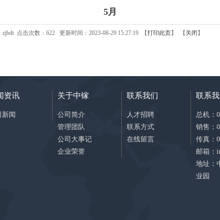
5月
：
zjbdt
点击次数：
622
更新时间：2023-08-29 15:27:19 【
打印此页
】 【
关闭
】
闻资讯
关于中镓
联系我们
联系我
司新闻
公司简介
人才招聘
总机：07
管理团队
联系方式
销售：076
公司大事记
在线留言
传真：07
企业荣誉
邮箱：in
地址：
业园