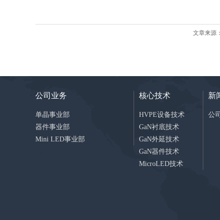
文章来源
公司业务
核心技术
新
单晶事业部
HVPE设备技术
公
器件事业部
GaN衬底技术
Mini LED事业部
GaN外延技术
GaN器件技术
MicroLED技术